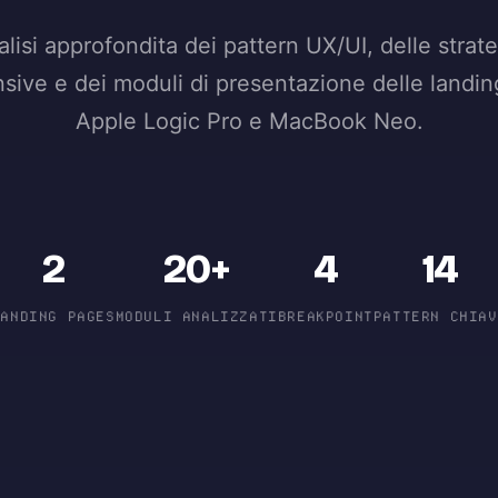
lisi approfondita dei pattern UX/UI, delle strat
sive e dei moduli di presentazione delle landi
Apple Logic Pro e MacBook Neo.
2
20+
4
14
LANDING PAGES
MODULI ANALIZZATI
BREAKPOINT
PATTERN CHIAV