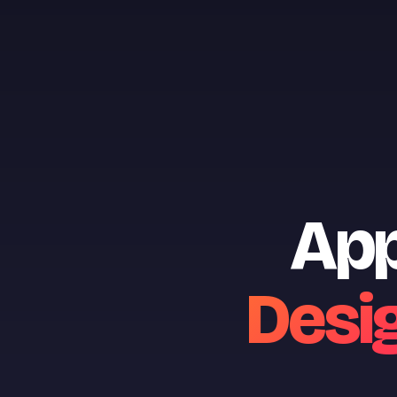
App
Desi