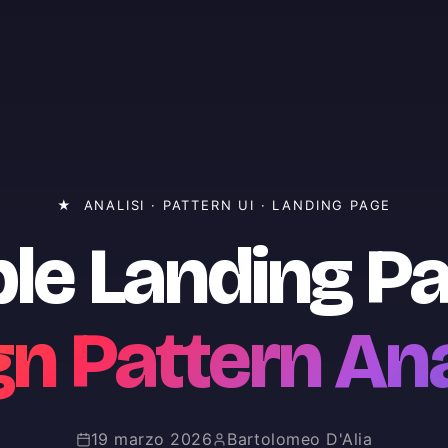
★
ANALISI · PATTERN UI · LANDING PAGE
le Landing P
gn Pattern Ana
19 marzo 2026
Bartolomeo D'Alia