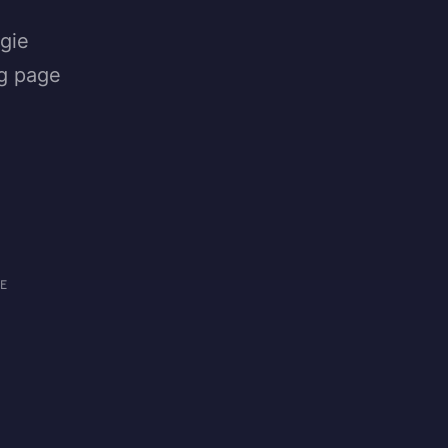
egie
ng page
E