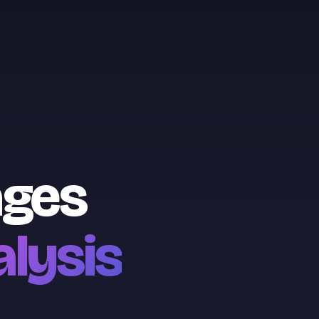
ages
lysis